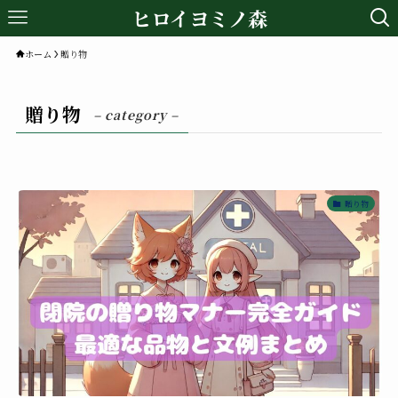
ヒロイヨミノ森
ホーム
贈り物
贈り物
– category –
贈り物